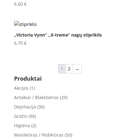
6.60
€
„Victoria Vynn“ ,,X-treme” nagų stipriklis
6.70
€
1
2
→
Produktai
Akcijos
(1)
Antakiai / Blakstienos
(29)
Depiliacija
(36)
Grožis
(96)
Higiena
(2)
Manikiūras / Pedikiūras
(50)