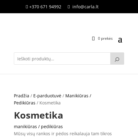
+370 671 94992
info@carla.lt


0 prekės
Pradžia
/
E-parduotuvė
/
Manikiūras /
Pedikiūras
/ Kosmetika
Kosmetika
manikiūras / pedikiūras
Mūsų visų rankos ir pėdos reikalauja tam tikros