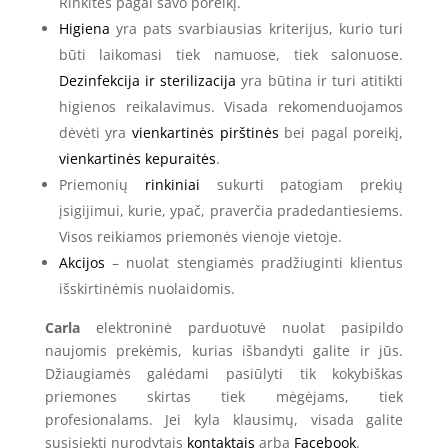
Rinkitės pagal savo poreikį.
Higiena
yra pats svarbiausias kriterijus, kurio turi
būti laikomasi tiek namuose, tiek salonuose.
Dezinfekcija ir sterilizacija
yra būtina ir turi atitikti
higienos reikalavimus. Visada rekomenduojamos
dėvėti yra
vienkartinės pirštinės
bei pagal poreikį,
vienkartinės kepuraitės
.
Priemonių
rinkiniai
sukurti patogiam prekių
įsigijimui, kurie, ypač, praverčia pradedantiesiems.
Visos reikiamos priemonės vienoje vietoje.
Akcijos
– nuolat stengiamės pradžiuginti klientus
išskirtinėmis nuolaidomis.
Carla
elektroninė parduotuvė nuolat pasipildo
naujomis prekėmis, kurias išbandyti galite ir jūs.
Džiaugiamės galėdami pasiūlyti tik kokybiškas
priemones skirtas tiek mėgėjams, tiek
profesionalams. Jei kyla klausimų, visada galite
susisiekti nurodytais
kontaktais
arba
Facebook
.