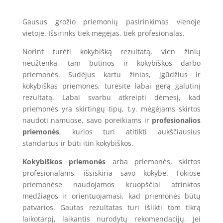
Gausus grožio priemonių pasirinkimas vienoje
vietoje. Išsirinks tiek mėgėjas, tiek profesionalas.
Norint turėti kokybišką rezultatą, vien žinių
neužtenka, tam būtinos ir kokybiškos darbo
priemonės. Sudėjus kartu žinias, įgūdžius ir
kokybiškas priemones, turėsite labai gerą galutinį
rezultatą. Labai svarbu atkreipti dėmesį, kad
priemonės yra skirtingų tipų, t.y. mėgėjams skirtos
naudoti namuose, savo poreikiams ir
profesionalios
priemonės
, kurios turi atitikti aukščiausius
standartus ir būti itin kokybiškos.
Kokybiškos priemonės
arba priemonės, skirtos
profesionalams, išsiskiria savo kokybe. Tokiose
priemonėse naudojamos kruopščiai atrinktos
medžiagos ir orientuojamasi, kad priemonės būtų
patvarios. Gautas rezultatas turi išlikti tam tikrą
laikotarpį, laikantis nurodytų rekomendacijų. Jei