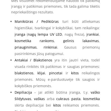
Mes visuomet rekomenduojame naudoti tik patikimą
įrangą ir patikimas priemones, tik tada galima tikėtis
nepriekaištingo rezultato.
Manikiūras / Pedikiūras
turi būti atliekamas
higieniškai, tvarkingai ir kokybiškai, tam reikalinga:
įranga
(
nagų lempa UV LED
, nagų freza),
įrankiai
,
kosmetika rankoms
,
gelinis lakavimas
,
priauginimas
,
rinkiniai
. Gausus priemonių
pasirinkimas Jūsų patogumui.
Antakiai / Blakstienos
yra itin jautri vieta, todėl
visada rinkitės tik patikimas ir saugias priemones:
blakstienos
,
klijai
,
pincetai
ir
kitos
reikalingos
priemonės. Mūsų e-parduotuvėje tik saugios ir
kokybiškos priemonės.
Depiliacija
– jai atlikti būtina įranga, t.y.
vaško
šildytuvas
,
vaškas
arba
cukraus pasta
,
kosmetika
skirta depiliacijai bei
kitos
reikiamos priemonės.