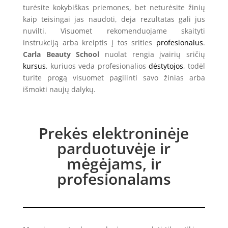
turėsite kokybiškas priemones, bet neturėsite žinių
kaip teisingai jas naudoti, deja rezultatas gali jus
nuvilti. Visuomet rekomenduojame skaityti
instrukciją arba kreiptis į tos srities
profesionalus
.
Carla Beauty School
nuolat rengia įvairių sričių
kursus
, kuriuos veda profesionalios
dėstytojos
, todėl
turite progą visuomet pagilinti savo žinias arba
išmokti naujų dalykų.
Prekės elektroninėje
parduotuvėje ir
mėgėjams, ir
profesionalams