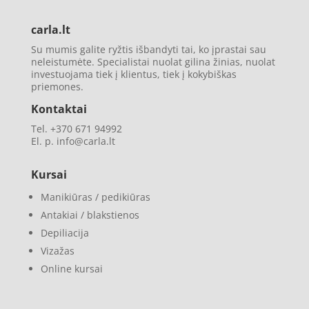
carla.lt
Su mumis galite ryžtis išbandyti tai, ko įprastai sau
neleistumėte. Specialistai nuolat gilina žinias, nuolat
investuojama tiek į klientus, tiek į kokybiškas
priemones.
Kontaktai
Tel. +370 671 94992
El. p. info@carla.lt
Kursai
Manikiūras / pedikiūras
Antakiai / blakstienos
Depiliacija
Vizažas
Online kursai