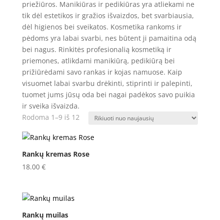
priežiūros. Manikiūras ir pedikiūras yra atliekami ne
tik dėl estetikos ir gražios išvaizdos, bet svarbiausia,
dėl higienos bei sveikatos. Kosmetika rankoms ir
pėdoms yra labai svarbi, nes būtent ji pamaitina odą
bei nagus. Rinkitės profesionalią kosmetiką ir
priemones, atlikdami manikiūrą, pedikiūrą bei
prižiūrėdami savo rankas ir kojas namuose. Kaip
visuomet labai svarbu drėkinti, stiprinti ir palepinti,
tuomet jums jūsų oda bei nagai padėkos savo puikia
ir sveika išvaizda.
Rūšiuojama
Rodoma 1–9 iš 12
pagal
naujausią
Rankų kremas Rose
18.00
€
Rankų muilas