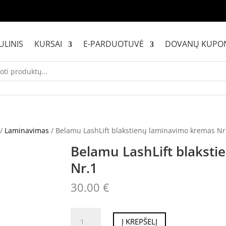
ULINIS
KURSAI
E-PARDUOTUVĖ
DOVANŲ KUPO
/
Laminavimas
/ Belamu LashLift blakstienų laminavimo kremas Nr
Belamu LashLift blakst
Nr.1
30.00
€
produkto
Į KREPŠELĮ
kiekis: