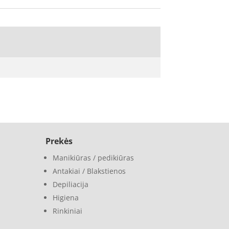
Prekės
Manikiūras / pedikiūras
Antakiai / Blakstienos
Depiliacija
Higiena
Rinkiniai