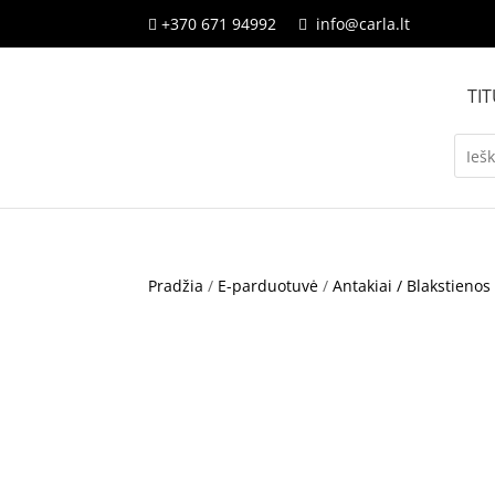
+370 671 94992
info@carla.lt


TIT
Pradžia
/
E-parduotuvė
/
Antakiai / Blakstienos