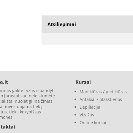
Atsiliepimai
a.lt
Kursai
umis galite ryžtis išbandyti
Manikiūras / pedikiūras
 ko įprastai sau neleistumėte.
Antakiai / blakstienos
ialistai nuolat gilina žinias,
at investuojama tiek į
Depiliacija
ntus, tiek į kokybiškas
Vizažas
emones.
Online kursai
taktai