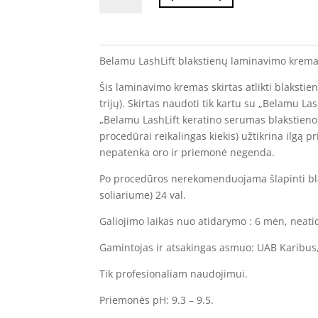
Belamu
LashLift
blakstienų
Belamu LashLift blakstienų laminavimo krema
laminavimo
kremas
Šis laminavimo kremas skirtas atlikti blaksti
Nr.1
trijų). Skirtas naudoti tik kartu su „Belamu La
„Belamu LashLift keratino serumas blakstieno
procedūrai reikalingas kiekis) užtikrina ilgą p
nepatenka oro ir priemonė negenda.
Po procedūros nerekomenduojama šlapinti blaks
soliariume) 24 val.
Galiojimo laikas nuo atidarymo : 6 mėn, neati
Gamintojas ir atsakingas asmuo: UAB Karibus,
Tik profesionaliam naudojimui.
Priemonės pH: 9.3 – 9.5.