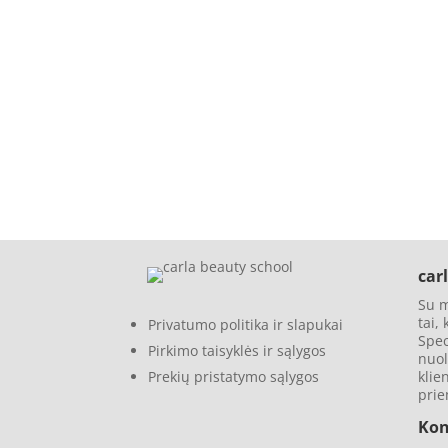
carl
Su m
tai,
Privatumo politika ir slapukai
Spec
Pirkimo taisyklės ir sąlygos
nuol
klie
Prekių pristatymo sąlygos
pri
Kon