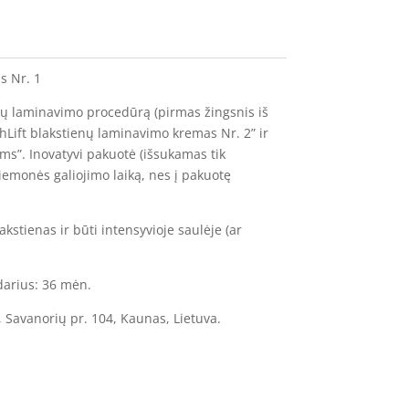
s Nr. 1
enų laminavimo procedūrą (pirmas žingsnis iš
shLift blakstienų laminavimo kremas Nr. 2” ir
ms”. Inovatyvi pakuotė (išsukamas tik
riemonės galiojimo laiką, nes į pakuotę
tienas ir būti intensyvioje saulėje (ar
darius: 36 mėn.
 Savanorių pr. 104, Kaunas, Lietuva.