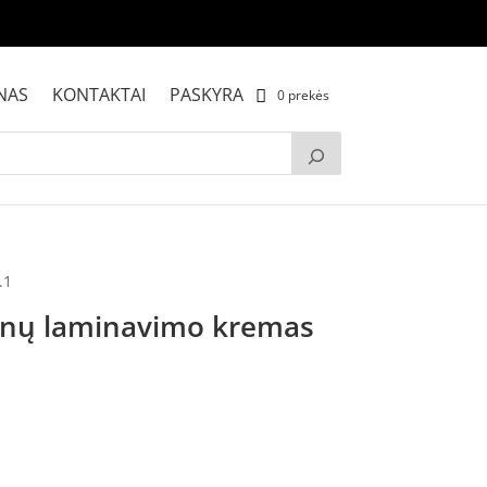
NAS
KONTAKTAI
PASKYRA
0 prekės
.1
ienų laminavimo kremas