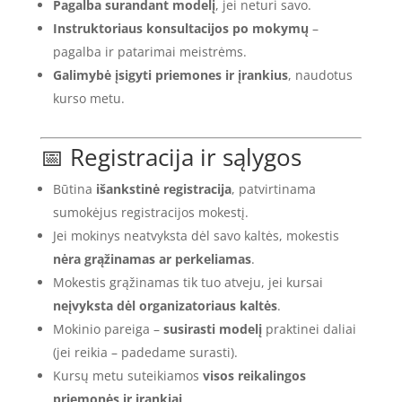
Pagalba surandant modelį
, jei neturi savo.
Instruktoriaus konsultacijos po mokymų
–
pagalba ir patarimai meistrėms.
Galimybė įsigyti priemones ir įrankius
, naudotus
kurso metu.
📅 Registracija ir sąlygos
Būtina
išankstinė registracija
, patvirtinama
sumokėjus registracijos mokestį.
Jei mokinys neatvyksta dėl savo kaltės, mokestis
nėra grąžinamas ar perkeliamas
.
Mokestis grąžinamas tik tuo atveju, jei kursai
neįvyksta dėl organizatoriaus kaltės
.
Mokinio pareiga –
susirasti modelį
praktinei daliai
(jei reikia – padedame surasti).
Kursų metu suteikiamos
visos reikalingos
priemonės ir įrankiai
.