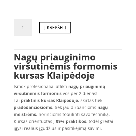
produkto
Į KREPŠELĮ
kiekis:
NAGŲ
PRIAUGINIMO
VIRŠUTINĖMIS
Nagų priauginimo
FORMOMIS
viršutinėmis formomis
KURSAI
kursas Klaipėdoje
Išmok profesionaliai atlikti
nagų priauginimą
viršutinėmis formomis
vos per 2 dienas!
Tai
praktinis kursas Klaipėdoje
, skirtas tiek
pradedančiosioms
, tiek jau dirbančioms
nagų
meistrėms
, norinčioms tobulinti savo techniką.
Kursas orientuotas į
99% praktikos
, todėl greitai
įgysi realius įgūdžius ir pasitikėjimą savimi.