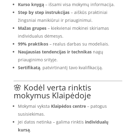
Kurso knygą
– išsami visa mokymų informacija.
Step by step instrukcijas
– aiškūs praktiniai
žingsniai manikiūrui ir priauginimui.
Mažas grupes
– kiekvienai mokinei skiriamas
individualus dėmesys.
99% praktikos
– realus darbas su modeliais.
Naujausias tendencijas ir technikas
nagų
priauginimo srityje.
Sertifikatą
, patvirtinantį tavo kvalifikaciją.
🌸 Kodėl verta rinktis
mokymus Klaipėdoje
Mokymai vyksta
Klaipėdos centre
– patogus
susisiekimas.
Jei datos netinka – galima rinktis
individualų
kursą
.