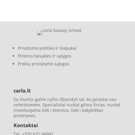
Privatumo politika ir slapukai
Pirkimo taisyklės ir sąlygos
Prekių pristatymo sąlygos
carla.lt
Su mumis galite ryžtis išbandyti tai, ko įprastai sau
neleistumėte. Specialistai nuolat gilina žinias, nuolat
investuojama tiek į klientus, tiek į kokybiškas
priemones.
Kontaktai
Tel. +370 671 94992