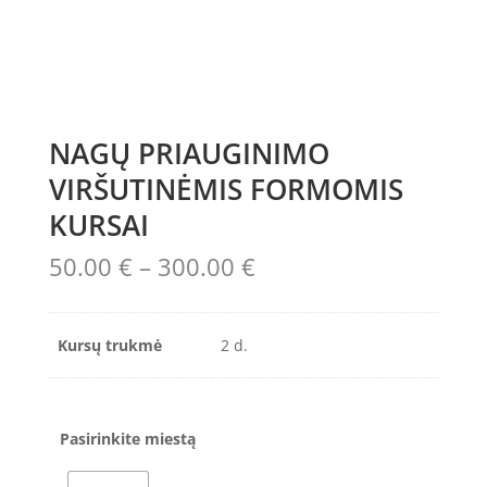
NAGŲ PRIAUGINIMO
VIRŠUTINĖMIS FORMOMIS
KURSAI
Price
50.00
€
–
300.00
€
range:
50.00 €
through
Kursų trukmė
2 d.
300.00 €
Pasirinkite miestą