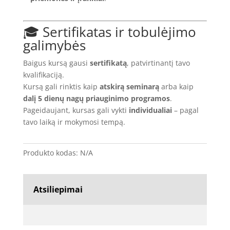
🎓 Sertifikatas ir tobulėjimo
galimybės
Baigus kursą gausi
sertifikatą
, patvirtinantį tavo
kvalifikaciją.
Kursą gali rinktis kaip
atskirą seminarą
arba kaip
dalį 5 dienų nagų priauginimo programos
.
Pageidaujant, kursas gali vykti
individualiai
– pagal
tavo laiką ir mokymosi tempą.
Produkto kodas:
N/A
Atsiliepimai