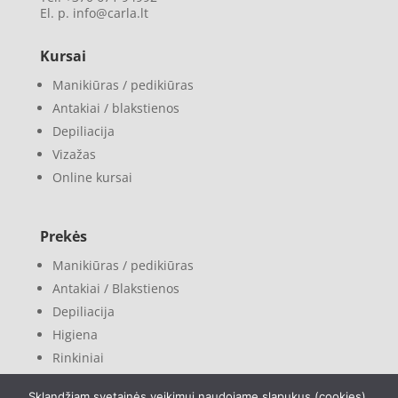
El. p. info@carla.lt
Kursai
Manikiūras / pedikiūras
Antakiai / blakstienos
Depiliacija
Vizažas
Online kursai
Prekės
Manikiūras / pedikiūras
Antakiai / Blakstienos
Depiliacija
Higiena
Rinkiniai
Sklandžiam svetainės veikimui naudojame slapukus (cookies).