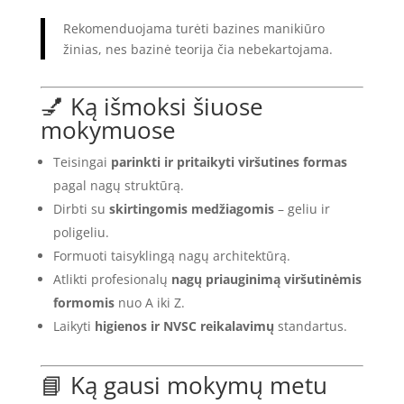
Rekomenduojama turėti bazines manikiūro
žinias, nes bazinė teorija čia nebekartojama.
💅 Ką išmoksi šiuose
mokymuose
Teisingai
parinkti ir pritaikyti viršutines formas
pagal nagų struktūrą.
Dirbti su
skirtingomis medžiagomis
– geliu ir
poligeliu.
Formuoti taisyklingą nagų architektūrą.
Atlikti profesionalų
nagų priauginimą viršutinėmis
formomis
nuo A iki Z.
Laikyti
higienos ir NVSC reikalavimų
standartus.
📘 Ką gausi mokymų metu