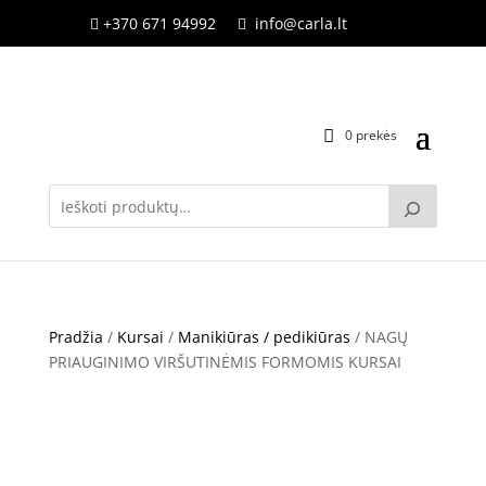
+370 671 94992
info@carla.lt


0 prekės
Pradžia
/
Kursai
/
Manikiūras / pedikiūras
/ NAGŲ
PRIAUGINIMO VIRŠUTINĖMIS FORMOMIS KURSAI