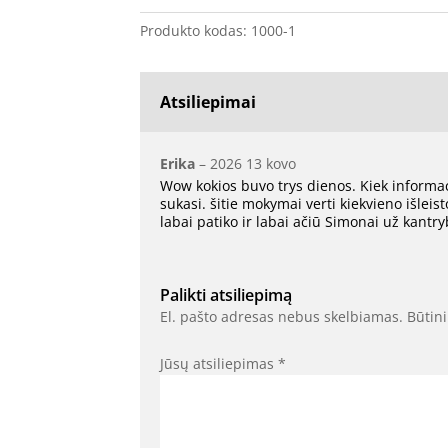
Produkto kodas:
1000-1
Atsiliepimai
Erika
–
2026 13 kovo
Wow kokios buvo trys dienos. Kiek informaci
sukasi. šitie mokymai verti kiekvieno išleis
labai patiko ir labai ačiū Simonai už kant
Palikti atsiliepimą
El. pašto adresas nebus skelbiamas.
Būtini
Jūsų atsiliepimas
*