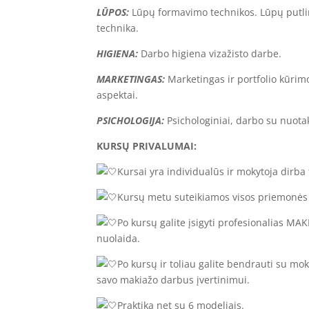
LŪPOS:
Lūpų formavimo technikos. Lūpų putli
technika.
HIGIENA:
Darbo higiena vizažisto darbe.
MARKETINGAS:
Marketingas ir portfolio kūrim
aspektai.
PSICHOLOGIJA:
Psichologiniai, darbo su nuota
KURSŲ PRIVALUMAI:
Kursai yra individualūs ir mokytoja dirba 
Kursų metu suteikiamos visos priemonės i
Po kursų galite įsigyti profesionalias 
nuolaida.
Po kursų ir toliau galite bendrauti su mok
savo makiažo darbus įvertinimui.
Praktika net su 6 modeliais.