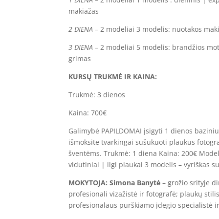
makiažas
2 DIENA
– 2 modeliai 3 modelis: nuotakos maki
3 DIENA
– 2 modeliai 5 modelis: brandžios mot
grimas
KURSŲ TRUKMĖ IR KAINA:
Trukmė: 3 dienos
Kaina: 700€
Galimybė PAPILDOMAI įsigyti 1 dienos bazin
išmoksite tvarkingai sušukuoti plaukus fotogr
šventėms. Trukmė: 1 diena Kaina: 200€ Modeli
vidutiniai | ilgi plaukai 3 modelis – vyriškas 
MOKYTOJA: Simona Banytė
– grožio srityje d
profesionali vizažistė ir fotografė; plaukų stili
profesionalaus purškiamo įdegio specialistė i