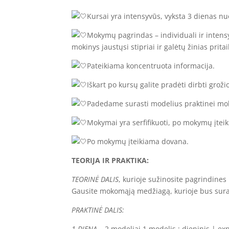
Kursai yra intensyvūs, vyksta 3 dienas nuo
Mokymų pagrindas – individuali ir intensy
mokinys jaustųsi stipriai ir galėtų žinias prita
Pateikiama koncentruota informacija.
Iškart po kursų galite pradėti dirbti grožio 
Padedame surasti modelius praktinei mo
Mokymai yra serfifikuoti, po mokymų įteik
Po mokymų įteikiama dovana.
TEORIJA IR PRAKTIKA:
TEORINĖ DALIS
, kurioje sužinosite pagrindines 
Gausite mokomąją medžiagą, kurioje bus suraš
PRAKTINĖ DALIS:
1 DIENA
– 2 modeliai 1 modelis : dieninis | ex