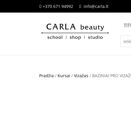
+370 671 94992
info@carla.lt


TIT
Pradžia
/
Kursai
/
Vizažas
/ BAZINIAI PRO VIZA