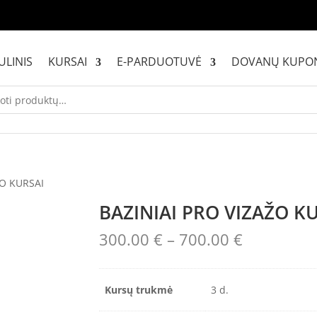
ULINIS
KURSAI
E-PARDUOTUVĖ
DOVANŲ KUPO
ŽO KURSAI
BAZINIAI PRO VIZAŽO K
Price
300.00
€
–
700.00
€
range:
300.00 €
through
Kursų trukmė
3 d.
700.00 €