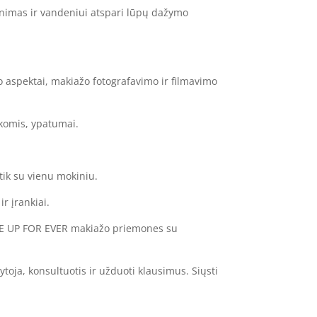
nimas ir vandeniui atspari lūpų dažymo
o aspektai, makiažo fotografavimo ir filmavimo
komis, ypatumai.
tik su vienu mokiniu.
r įrankiai.
MAKE UP FOR EVER makiažo priemones su
ytoja, konsultuotis ir užduoti klausimus. Siųsti