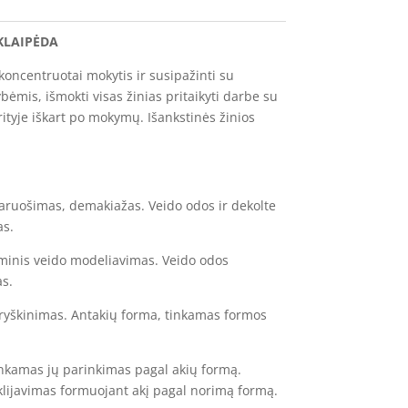
KLAIPĖDA
 koncentruotai mokytis ir susipažinti su
ėmis, išmokti visas žinias pritaikyti darbe su
srityje iškart po mokymų. Išankstinės žinios
paruošimas, demakiažas. Veido odos ir dekolte
as.
eminis veido modeliavimas. Veido odos
as.
 ryškinimas. Antakių forma, tinkamas formos
inkamas jų parinkimas pagal akių formą.
klijavimas formuojant akį pagal norimą formą.