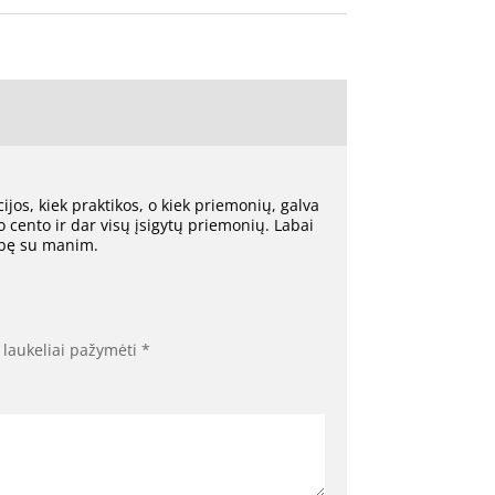
jos, kiek praktikos, o kiek priemonių, galva
to cento ir dar visų įsigytų priemonių. Labai
rybę su manim.
 laukeliai pažymėti
*