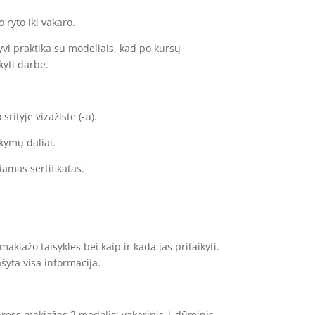
 ryto iki vakaro.
vi praktika su modeliais, kad po kursų
ikyti darbe.
srityje vizažiste (-u).
kymų daliai.
iamas sertifikatas.
makiažo taisykles bei kaip ir kada jas pritaikyti.
yta visa informacija.
press makiažas 2 modelis: vakarinis | dūminis