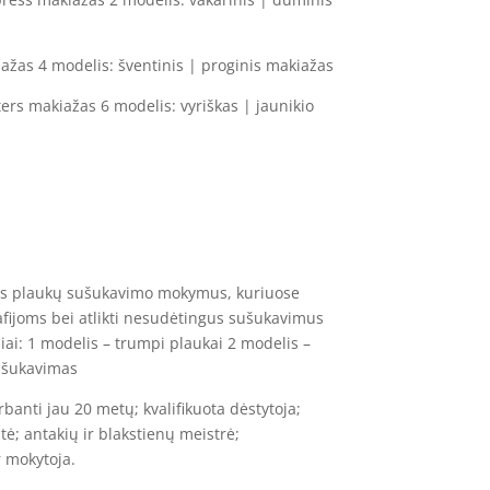
ažas 4 modelis: šventinis | proginis makiažas
ers makiažas 6 modelis: vyriškas | jaunikio
ius plaukų sušukavimo mokymus, kuriuose
afijoms bei atlikti nesudėtingus sušukavimus
ai: 1 modelis – trumpi plaukai 2 modelis –
sušukavimas
irbanti jau 20 metų; kvalifikuota dėstytoja;
stė; antakių ir blakstienų meistrė;
r mokytoja.