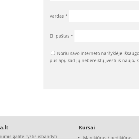
Vardas
*
El. paštas
*
Noriu savo interneto naršyklėje išsaugot
puslapį, kad jų nebereiktų įvesti iš naujo, 
a.lt
Kursai
umis galite ryžtis išbandyti
Manikiūras / pedikiūras