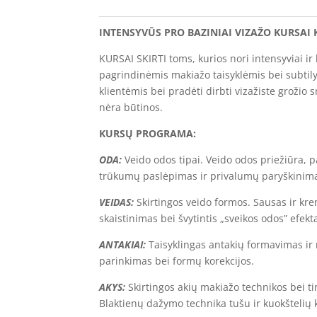
PRO
VIZAŽO
INTENSYVŪS PRO BAZINIAI VIZAŽO KURSAI 
KURSAI
KURSAI SKIRTI toms, kurios nori intensyviai ir
pagrindinėmis makiažo taisyklėmis bei subtilyb
klientėmis bei pradėti dirbti vizažiste grožio 
nėra būtinos.
KURSŲ PROGRAMA:
ODA:
Veido odos tipai. Veido odos priežiūra, 
trūkumų paslėpimas ir privalumų paryškinim
VEIDAS:
Skirtingos veido formos. Sausas ir kr
skaistinimas bei švytintis „sveikos odos” efekt
ANTAKIAI:
Taisyklingas antakių formavimas ir
parinkimas bei formų korekcijos.
AKYS:
Skirtingos akių makiažo technikos bei t
Blaktienų dažymo technika tušu ir kuokštelių 