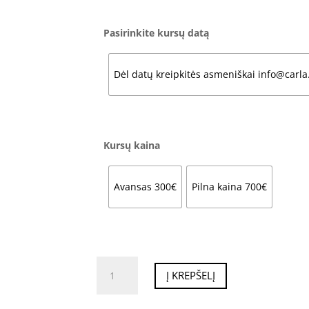
Pasirinkite kursų datą
Dėl datų kreipkitės asmeniškai info@carla.
Kursų kaina
Avansas 300€
Pilna kaina 700€
produkto
Į KREPŠELĮ
kiekis:
BAZINIAI