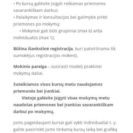
• Po kursų galėsite įsigyti reikiamas priemones
savarankiškam darbui;
• Palaikymas ir konsultacijos bei galimybė pirkti
priemones po mokymų;
• Mokymai gali būti grupiniai (max 6) arba
individualūs (max 1);
Būtina išankstinė registracija
, kuri patvirtinama tik
sumokėjus registracijos mokestį.
Mokinio pareiga
– susirasti modelį praktinei
mokymų daliai.
Suteikiamos visos kursų metu naudojamos
priemonės bei įrankiai.
Vietoje galėsite įsigyti visas mokymų metu
naudotas priemones bei įrankius savarankiškam
darbui po mokymų.
Jums pageidaujant kursai gali vykti individualiai t. y.
galite pasirinkti Jums tinkamą kursų laiką bei grafiką