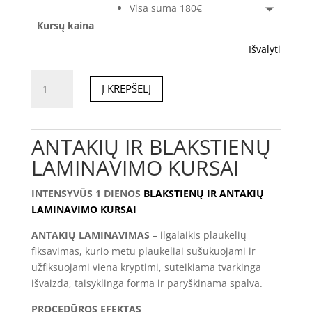
Visa suma 180€
Kursų kaina
Išvalyti
produkto
Į KREPŠELĮ
kiekis:
INTENSYVUS
ANTAKIŲ
ANTAKIŲ IR BLAKSTIENŲ
IR
BLAKSTIENŲ
LAMINAVIMO KURSAI
LAMINAVIMO
KURSAS
INTENSYVŪS 1 DIENOS
BLAKSTIENŲ IR ANTAKIŲ
LAMINAVIMO KURSAI
ANTAKIŲ LAMINAVIMAS
– ilgalaikis plaukelių
fiksavimas, kurio metu plaukeliai sušukuojami ir
užfiksuojami viena kryptimi, suteikiama tvarkinga
išvaizda, taisyklinga forma ir paryškinama spalva.
PROCEDŪROS EFEKTAS