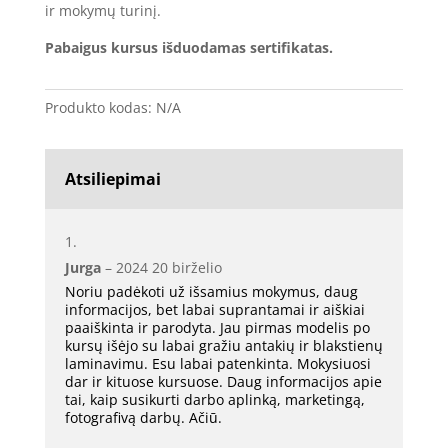
ir mokymų turinį.
Pabaigus kursus išduodamas sertifikatas.
Produkto kodas:
N/A
Atsiliepimai
Jurga
–
2024 20 birželio
Noriu padėkoti už išsamius mokymus, daug
informacijos, bet labai suprantamai ir aiškiai
paaiškinta ir parodyta. Jau pirmas modelis po
kursų išėjo su labai gražiu antakių ir blakstienų
laminavimu. Esu labai patenkinta. Mokysiuosi
dar ir kituose kursuose. Daug informacijos apie
tai, kaip susikurti darbo aplinką, marketingą,
fotografivą darbų. Ačiū.