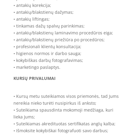
• antakių korekcija;
• antakių/blakstienų dažymas;
• antakių liftingas;
• tinkamas dažų spalvų parinkimas;
• antakių/blakstienų laminavimo procedūros eiga;
• antakių/blakstienų priežiūra po procedūros;
• profesionali klientų konsultacija;
• higienos normos ir darbo sauga;
• kokybiškas darbų fotografavimas;
• marketingo paslaptys.
KURSŲ PRIVALUMAI
• Kursų metu suteikiamos visos priemonės, tad Jums
nereikia nieko turėti nusipirkus iš anksto;
• Suteikiama spausdinta mokomoji medžiaga, kuri
lieka Jums;
• Suteikiamas akredituotas sertifikatas anglų kalba;
• Išmoksite kokybiškai fotografuoti savo darbus;