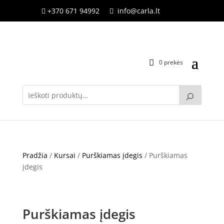
+370 671 94992
info@carla.lt


0 prekės
Pradžia
/
Kursai
/
Purškiamas įdegis
/ Purškiamas
įdegis
Purškiamas įdegis