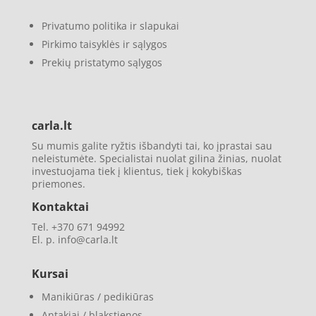
Privatumo politika ir slapukai
Pirkimo taisyklės ir sąlygos
Prekių pristatymo sąlygos
carla.lt
Su mumis galite ryžtis išbandyti tai, ko įprastai sau
neleistumėte. Specialistai nuolat gilina žinias, nuolat
investuojama tiek į klientus, tiek į kokybiškas
priemones.
Kontaktai
Tel. +370 671 94992
El. p. info@carla.lt
Kursai
Manikiūras / pedikiūras
Antakiai / blakstienos