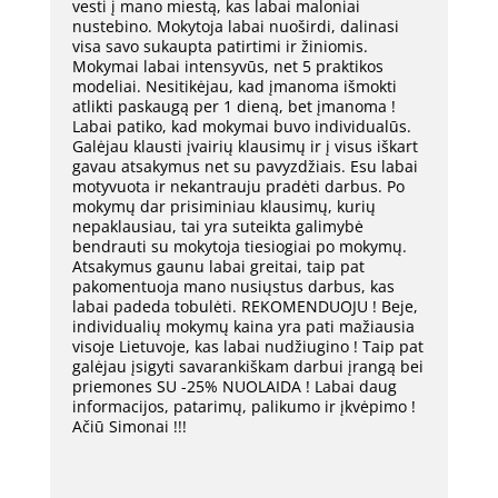
vesti į mano miestą, kas labai maloniai
nustebino. Mokytoja labai nuoširdi, dalinasi
visa savo sukaupta patirtimi ir žiniomis.
Mokymai labai intensyvūs, net 5 praktikos
modeliai. Nesitikėjau, kad įmanoma išmokti
atlikti paskaugą per 1 dieną, bet įmanoma !
Labai patiko, kad mokymai buvo individualūs.
Galėjau klausti įvairių klausimų ir į visus iškart
gavau atsakymus net su pavyzdžiais. Esu labai
motyvuota ir nekantrauju pradėti darbus. Po
mokymų dar prisiminiau klausimų, kurių
nepaklausiau, tai yra suteikta galimybė
bendrauti su mokytoja tiesiogiai po mokymų.
Atsakymus gaunu labai greitai, taip pat
pakomentuoja mano nusiųstus darbus, kas
labai padeda tobulėti. REKOMENDUOJU ! Beje,
individualių mokymų kaina yra pati mažiausia
visoje Lietuvoje, kas labai nudžiugino ! Taip pat
galėjau įsigyti savarankiškam darbui įrangą bei
priemones SU -25% NUOLAIDA ! Labai daug
informacijos, patarimų, palikumo ir įkvėpimo !
Ačiū Simonai !!!