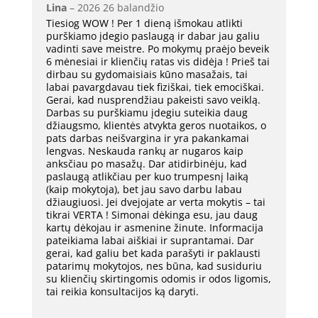
Lina
–
2026 26 balandžio
Tiesiog WOW ! Per 1 dieną išmokau atlikti
purškiamo įdegio paslaugą ir dabar jau galiu
vadinti save meistre. Po mokymų praėjo beveik
6 mėnesiai ir klienčių ratas vis didėja ! Prieš tai
dirbau su gydomaisiais kūno masažais, tai
labai pavargdavau tiek fiziškai, tiek emociškai.
Gerai, kad nusprendžiau pakeisti savo veiklą.
Darbas su purškiamu įdegiu suteikia daug
džiaugsmo, klientės atvykta geros nuotaikos, o
pats darbas neišvargina ir yra pakankamai
lengvas. Neskauda rankų ar nugaros kaip
anksčiau po masažų. Dar atidirbinėju, kad
paslaugą atlikčiau per kuo trumpesnį laiką
(kaip mokytoja), bet jau savo darbu labau
džiaugiuosi. Jei dvejojate ar verta mokytis – tai
tikrai VERTA ! Simonai dėkinga esu, jau daug
kartų dėkojau ir asmenine žinute. Informacija
pateikiama labai aiškiai ir suprantamai. Dar
gerai, kad galiu bet kada parašyti ir paklausti
patarimų mokytojos, nes būna, kad susiduriu
su klienčių skirtingomis odomis ir odos ligomis,
tai reikia konsultacijos ką daryti.