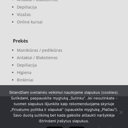
Depiliacija
Vizažas
Online kursai
Prekės
Manikiūras / pedikiūras
Antakiai / Blakstienos
Depiliacija
Higiena
Rinkiniai
Sklandžiam svetainės veikimui naudojame slapukus (cookies).
Sutikdami, paspauskite mygtuką „Sutinku“. Jei nesutinkate -
tuomet slapukus išjunkite kaip rekomenduojama skyriuje
© carla.lt 2022 | © Internetinių svetainių kūrimas -
„Privatumo politika ir slapukai“ (spauskite mygtuką „Plačiau“).
Dipolis.com
2021
Savo duotą sutikimą bet kada galėsite atšaukti naršyklėje
ištrindami įrašytus slapukus.