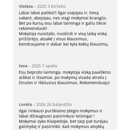
Violeta
–
2025 3 birželio
Labai labai patiko!!! Ilgai svajojau ir, tiesą
sakant, abejojau, nes visgi mokymai brangūs.
Bet po kursų esu labai laiminga ir galiu tikrai
rekomenduoti!
Mokytoja nuostabi, nuoširdi ir visą laiką viską
prižiūrėjo, atsakė į visus klausimus,
bendraujame ir dabar kai kyla kokių klausimų.
Ieva
–
2025 7 spalio
Esu beproto laiminga, mokytoja viską paaiškino
aiškiai ir išsamiai, po mokymų visada atrašo į
žinutes ir iškilusius klausimus. Rekomenduoju!
Loreta
–
2026 26 balandžio
Ilgai rinkausi purškiamo įdegio mokymus ir
labai džiaugiuosi pasirinkusi teisingai !
Mokymai vyko Klaipėdoje, bet taip pat turėjau
galimybę ir pasirinkti, kad mokymus atvyktų