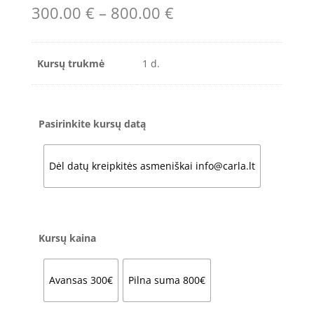
Price
300.00
€
–
800.00
€
range:
300.00 €
through
Kursų trukmė
1 d.
800.00 €
Pasirinkite kursų datą
Dėl datų kreipkitės asmeniškai info@carla.lt
Kursų kaina
Avansas 300€
Pilna suma 800€