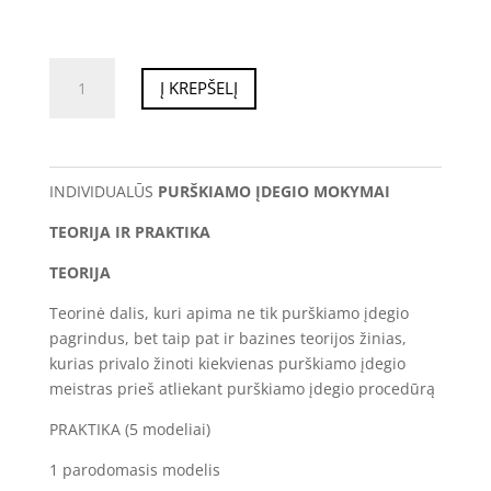
produkto
Į KREPŠELĮ
kiekis:
Purškiamas
įdegis
INDIVIDUALŪS
PURŠKIAMO ĮDEGIO MOKYMAI
TEORIJA IR PRAKTIKA
TEORIJA
Teorinė dalis, kuri apima ne tik purškiamo įdegio
pagrindus, bet taip pat ir bazines teorijos žinias,
kurias privalo žinoti kiekvienas purškiamo įdegio
meistras prieš atliekant purškiamo įdegio procedūrą
PRAKTIKA (5 modeliai)
1 parodomasis modelis