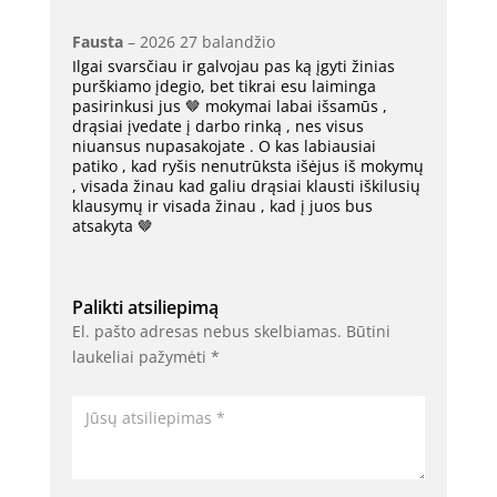
Fausta
–
2026 27 balandžio
Ilgai svarsčiau ir galvojau pas ką įgyti žinias
purškiamo įdegio, bet tikrai esu laiminga
pasirinkusi jus 🤎 mokymai labai išsamūs ,
drąsiai įvedate į darbo rinką , nes visus
niuansus nupasakojate . O kas labiausiai
patiko , kad ryšis nenutrūksta išėjus iš mokymų
, visada žinau kad galiu drąsiai klausti iškilusių
klausymų ir visada žinau , kad į juos bus
atsakyta 🤎
Palikti atsiliepimą
El. pašto adresas nebus skelbiamas.
Būtini
laukeliai pažymėti
*