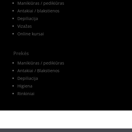
Manikiūras / pedikiūras
Antakiai / blakstienos
Depiliacija
Vizažas
Online kursai
Prekės
Manikiūras / pedikiūras
Antakiai / Blakstienos
Depiliacija
Higiena
Rinkiniai