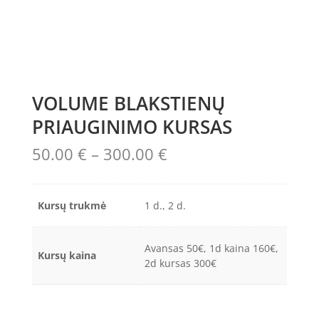
VOLUME BLAKSTIENŲ
PRIAUGINIMO KURSAS
Price
50.00
€
–
300.00
€
range:
50.00 €
through
Kursų trukmė
1 d., 2 d.
300.00 €
Avansas 50€, 1d kaina 160€,
Kursų kaina
2d kursas 300€