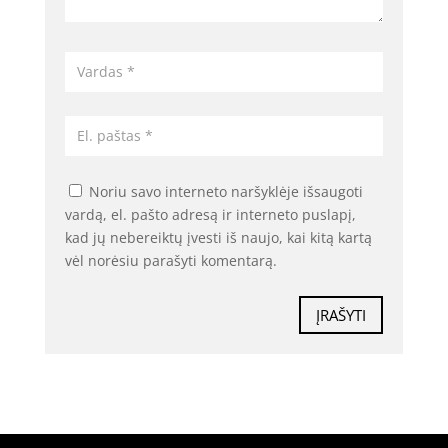
Noriu savo interneto naršyklėje išsaugoti
vardą, el. pašto adresą ir interneto puslapį,
kad jų nebereiktų įvesti iš naujo, kai kitą kartą
vėl norėsiu parašyti komentarą.
ĮRAŠYTI