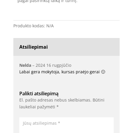
pagal pasirinktą laiką ir turinį.
Produkto kodas:
N/A
Atsiliepimai
Nelda
–
2024 16 rugpjūčio
Labai gera mokytoja, kursas praėjo gerai 🙂
Palikti atsiliepimą
El. pašto adresas nebus skelbiamas.
Būtini
laukeliai pažymėti
*