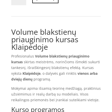
VOLUME
BLAKSTIENŲ
PRIAUGINIMO
KURSAS
Volume blakstienų
priauginimo kursas
Klaipėdoje
Profesionalus
Volume blakstienų priauginimo
kursas
skirtas meistrėms, norinčioms išmokti sukurti
tankesnį, išraiškingesnį blakstienų efektą. Kursas
vyksta
Klaipėdoje
, o dalyvės gali rinktis
vienos arba
dviejų dienų
programą.
Mokymai apima išsamią teorinę medžiagą, praktinius
užsiėmimus ir realų darbą su modeliais. Visos
reikalingos priemonės bei įrankiai suteikiami vietoje.
Kurso programos