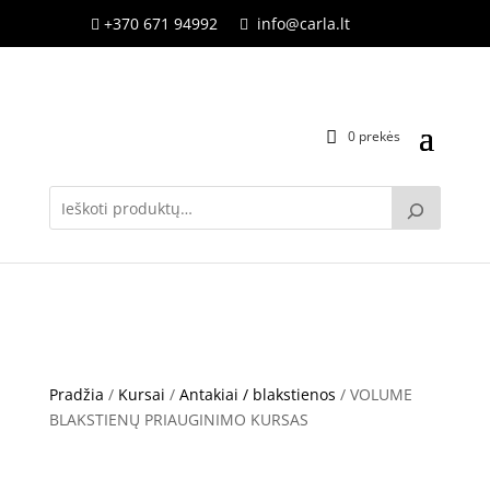
+370 671 94992
info@carla.lt


0 prekės
Pradžia
/
Kursai
/
Antakiai / blakstienos
/ VOLUME
BLAKSTIENŲ PRIAUGINIMO KURSAS